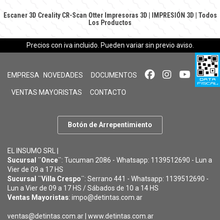
Escaner 3D Creality CR-Scan Otter
Impresoras 3D
|
IMPRESIÓN 3D
|
Todos
Los Productos
Precios con iva incluido. Pueden variar sin previo aviso.
EMPRESA
NOVEDADES
DOCUMENTOS
VENTAS MAYORISTAS
CONTACTO
Botón de Arrepentimiento
EL INSUMO SRL |
Sucursal ¨Once¨
: Tucuman 2086 - Whatsapp: 1139512690 - Lun a
Vier de 09 a 17 HS
Sucursal ¨Villa Crespo¨
: Serrano 441 - Whatsapp: 1139512690 -
Lun a Vier de 09 a 17 HS / Sábados de 10 a 14 HS
Ventas Mayoristas
: impo@detintas.com.ar
ventas@detintas.com.ar
|
www.detintas.com.ar