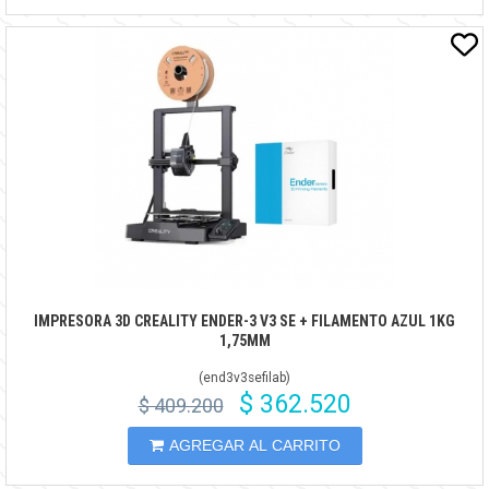
IMPRESORA 3D CREALITY ENDER-3 V3 SE + FILAMENTO AZUL 1KG
1,75MM
(
end3v3sefilab
)
$ 362.520
$ 409.200
AGREGAR AL CARRITO