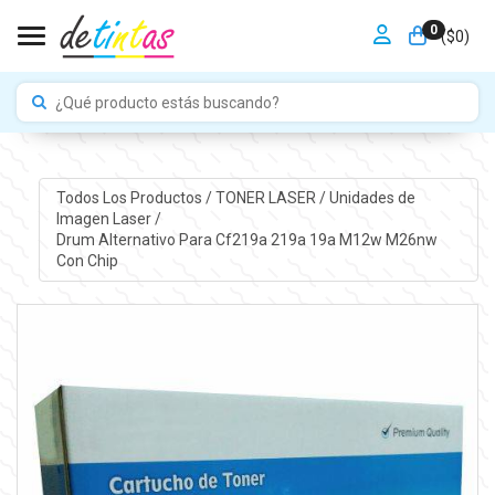
0
Toggle navigation
($
0
)
Todos Los Productos
/
TONER LASER
/
Unidades de
Imagen Laser
/
Drum Alternativo Para Cf219a 219a 19a M12w M26nw
Con Chip