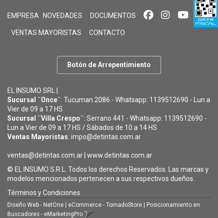
EMPRESA
NOVEDADES
DOCUMENTOS
VENTAS MAYORISTAS
CONTACTO
Botón de Arrepentimiento
EL INSUMO SRL |
Sucursal ¨Once¨
: Tucuman 2086 - Whatsapp: 1139512690 - Lun a
Vier de 09 a 17 HS
Sucursal ¨Villa Crespo¨
: Serrano 441 - Whatsapp: 1139512690 -
Lun a Vier de 09 a 17 HS / Sábados de 10 a 14 HS
Ventas Mayoristas
: impo@detintas.com.ar
ventas@detintas.com.ar
|
www.detintas.com.ar
© EL INSUMO S.R.L. Todos los derechos Reservados. Las marcas y
modelos mencionados pertenecen a sus respectivos dueños.
Términos y Condiciones
Diseño Web - NetOne
|
eCommerce - TornadoStore
|
Posicionamiento en
Buscadores - eMarketingPro