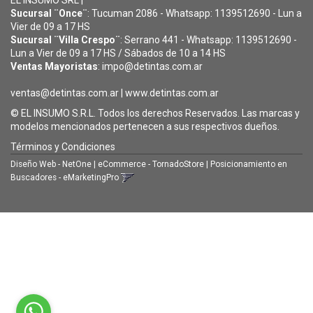
EL INSUMO SRL |
Sucursal ¨Once¨
: Tucuman 2086 - Whatsapp: 1139512690 - Lun a
Vier de 09 a 17 HS
Sucursal ¨Villa Crespo¨
: Serrano 441 - Whatsapp: 1139512690 -
Lun a Vier de 09 a 17 HS / Sábados de 10 a 14 HS
Ventas Mayoristas
: impo@detintas.com.ar
ventas@detintas.com.ar
|
www.detintas.com.ar
© EL INSUMO S.R.L. Todos los derechos Reservados. Las marcas y
modelos mencionados pertenecen a sus respectivos dueños.
Términos y Condiciones
Diseño Web - NetOne
|
eCommerce - TornadoStore
|
Posicionamiento en
Buscadores - eMarketingPro