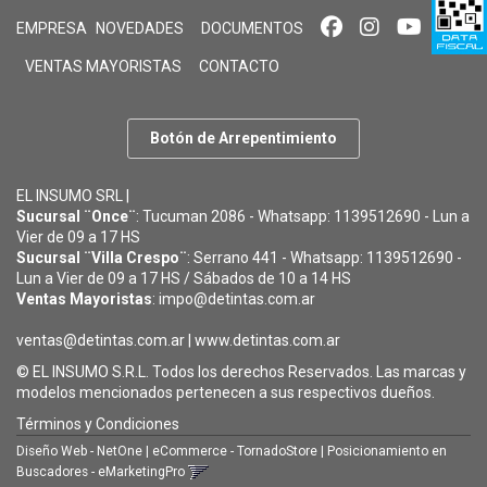
EMPRESA
NOVEDADES
DOCUMENTOS
VENTAS MAYORISTAS
CONTACTO
Botón de Arrepentimiento
EL INSUMO SRL |
Sucursal ¨Once¨
: Tucuman 2086 - Whatsapp: 1139512690 - Lun a
Vier de 09 a 17 HS
Sucursal ¨Villa Crespo¨
: Serrano 441 - Whatsapp: 1139512690 -
Lun a Vier de 09 a 17 HS / Sábados de 10 a 14 HS
Ventas Mayoristas
: impo@detintas.com.ar
ventas@detintas.com.ar
|
www.detintas.com.ar
© EL INSUMO S.R.L. Todos los derechos Reservados. Las marcas y
modelos mencionados pertenecen a sus respectivos dueños.
Términos y Condiciones
Diseño Web - NetOne
|
eCommerce - TornadoStore
|
Posicionamiento en
Buscadores - eMarketingPro