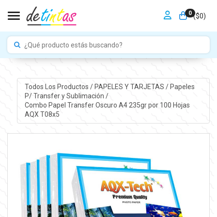
0
Toggle navigation
($
0
)
Todos Los Productos
/
PAPELES Y TARJETAS
/
Papeles
P/ Transfer y Sublimación
/
Combo Papel Transfer Oscuro A4 235gr por 100 Hojas
AQX T08x5