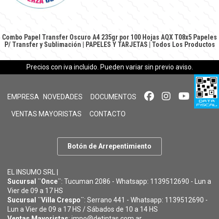
Combo Papel Transfer Oscuro A4 235gr por 100 Hojas AQX T08x5
Papeles
P/ Transfer y Sublimación
|
PAPELES Y TARJETAS
|
Todos Los Productos
Precios con iva incluido. Pueden variar sin previo aviso.
EMPRESA
NOVEDADES
DOCUMENTOS
VENTAS MAYORISTAS
CONTACTO
Botón de Arrepentimiento
EL INSUMO SRL |
Sucursal ¨Once¨
: Tucuman 2086 - Whatsapp: 1139512690 - Lun a
Vier de 09 a 17 HS
Sucursal ¨Villa Crespo¨
: Serrano 441 - Whatsapp: 1139512690 -
Lun a Vier de 09 a 17 HS / Sábados de 10 a 14 HS
Ventas Mayoristas
: impo@detintas.com.ar