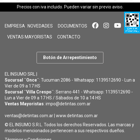
Precios con iva incluido. Pueden variar sin previo aviso.
EMPRESA
NOVEDADES
DOCUMENTOS
VENTAS MAYORISTAS
CONTACTO
Botón de Arrepentimiento
EL INSUMO SRL |
Sucursal ¨Once¨
: Tucuman 2086 - Whatsapp: 1139512690 - Lun a
Vier de 09 a 17 HS
Sucursal ¨Villa Crespo¨
: Serrano 441 - Whatsapp: 1139512690 -
Lun a Vier de 09 a 17 HS / Sábados de 10 a 14 HS
Ventas Mayoristas
: impo@detintas.com.ar
ventas@detintas.com.ar
|
www.detintas.com.ar
© EL INSUMO S.R.L. Todos los derechos Reservados. Las marcas y
modelos mencionados pertenecen a sus respectivos dueños.
Términos y Condiciones