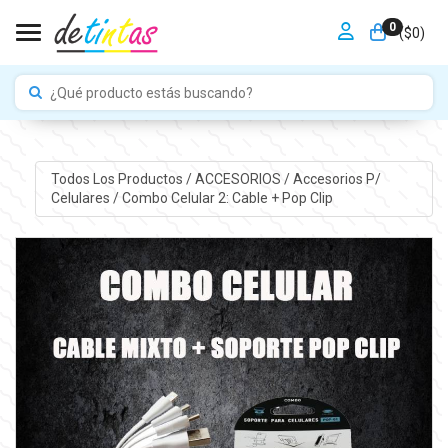
0
Toggle navigation
($
0
)
Todos Los Productos
/
ACCESORIOS
/
Accesorios P/
Celulares
/
Combo Celular 2: Cable + Pop Clip