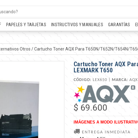
F
PAPELES Y TARJETAS
INSTRUCTIVOS Y MANUALES
GARANTÍAS
E
ternativos Otros
/
Cartucho Toner AQX Para T650N/T652N/T654N/T6
Cartucho Toner AQX Pa
LEXMARK T650
CÓDIGO:
LEX650 |
MARCA:
AQX
$ 69.600
IMÁGENES A MODO ILUSTRATIV
ENTREGA INMEDIATA