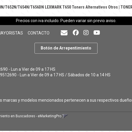
50N/T652N/T654N/T656DN LEXMARK T650
Toners Alternativos Otros
|
TONER
Precios con iva incluido. Pueden variar sin previo aviso.
MAYORISTAS
CONTACTO
Botón de Arrepentimiento
90 - Lun a Vier de 09 a 17 HS
9512690 - Lun a Vier de 09 a 17 HS / Sábados de 10 a 14 HS
as marcas y modelos mencionados pertenecen a sus respectivos dueño
iento en Buscadores - eMarketingPro