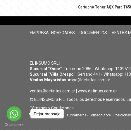
Cartucho Toner AQX Para T6
EMPRESA
NOVEDADES
DOCUMENTOS
VENTAS 
EL INSUMO SRL |
Sucursal ¨Once¨
: Tucuman 2086 - Whatsapp: 11395126
Sucursal ¨Villa Crespo¨
: Serrano 441 - Whatsapp: 113
Ventas Mayoristas
: impo@detintas.com.ar
ventas@detintas.com.ar
|
www.detintas.com.ar
© EL INSUMO S.R.L. Todos los derechos Reservados. L
Términos y Condiciones
Dejar mensaje
Diseño Web - NetOne
|
eCommerce - TornadoStore
|
Posicionam