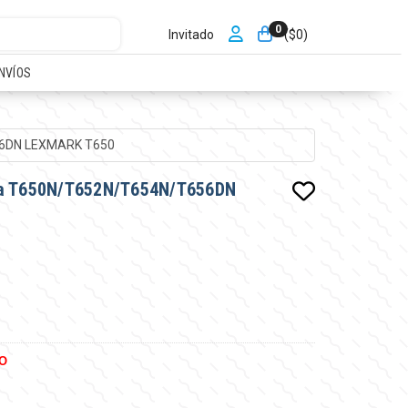
0
Invitado
($
0
)
NVÍOS
56DN LEXMARK T650
ra T650N/T652N/T654N/T656DN
O