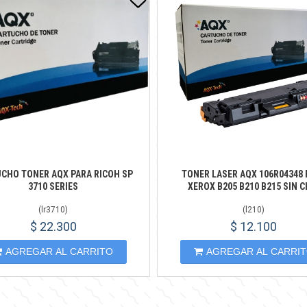
CHO TONER AQX PARA RICOH SP
TONER LASER AQX 106R04348 
3710 SERIES
XEROX B205 B210 B215 SIN C
(
lr3710
)
(
l210
)
$ 22.300
$ 12.100
AGREGAR AL CARRITO
AGREGAR AL CARRI