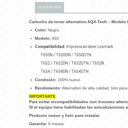
DESCRIPCIÓN
Cartucho de toner alternativo AQX-Tech – Modelo 
Color:
Negro.
Modelo:
650.
Compatibilidad:
Impresoras láser Lexmark
T650N / T650DN / T650DTN
T652 / T652DN / T652DTN / T652N
T654 / T654DN / T654DTN
Condición:
100% nuevo.
Rendimiento:
Alternativo de alta calidad, listo para 
IMPORTANTE
Para evitar incompatibilidades con insumos alte
Si el equipo tiene habilitadas las actualizaciones
Producto nuevo y listo para instalar.
Garantía:
6 meses