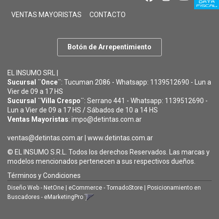
VENTAS MAYORISTAS
CONTACTO
Botón de Arrepentimiento
EL INSUMO SRL |
Sucursal ¨Once¨
: Tucuman 2086 - Whatsapp: 1139512690 - Lun a
Vier de 09 a 17 HS
Sucursal ¨Villa Crespo¨
: Serrano 441 - Whatsapp: 1139512690 -
Lun a Vier de 09 a 17 HS / Sábados de 10 a 14 HS
Ventas Mayoristas
: impo@detintas.com.ar
ventas@detintas.com.ar
|
www.detintas.com.ar
© EL INSUMO S.R.L. Todos los derechos Reservados. Las marcas y
modelos mencionados pertenecen a sus respectivos dueños.
Términos y Condiciones
Diseño Web - NetOne
|
eCommerce - TornadoStore
|
Posicionamiento en
Buscadores - eMarketingPro