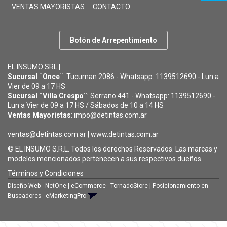
VENTAS MAYORISTAS
CONTACTO
Botón de Arrepentimiento
EL INSUMO SRL |
Sucursal ¨Once¨
: Tucuman 2086 - Whatsapp: 1139512690 - Lun a
Vier de 09 a 17 HS
Sucursal ¨Villa Crespo¨
: Serrano 441 - Whatsapp: 1139512690 -
Lun a Vier de 09 a 17 HS / Sábados de 10 a 14 HS
Ventas Mayoristas
: impo@detintas.com.ar
ventas@detintas.com.ar
|
www.detintas.com.ar
© EL INSUMO S.R.L. Todos los derechos Reservados. Las marcas y
modelos mencionados pertenecen a sus respectivos dueños.
Términos y Condiciones
Diseño Web - NetOne
|
eCommerce - TornadoStore
|
Posicionamiento en
Buscadores - eMarketingPro